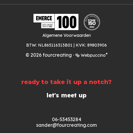
Algemene Voorwaarden
BTW: NL865116313B01 | KVK: 89803906
®
© 2026 fourcreating
·
Webpuccino
ready to take it up a notch?
let's meet up
0
6-53453284
sander
@fourcreating.com