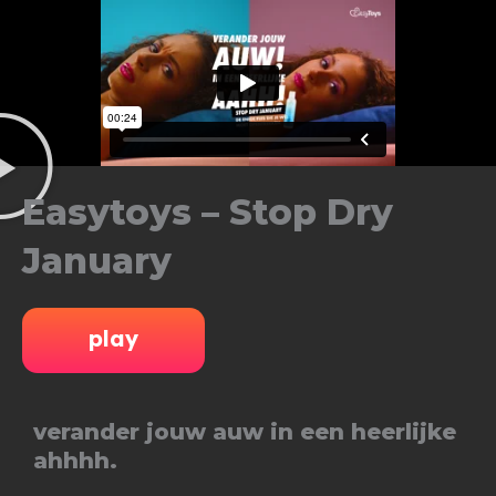
Ga
naar
de
inhoud
Easytoys – Stop Dry
January
play
verander jouw auw in een heerlijke
ahhhh.