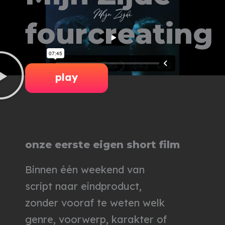
Ga
fourcreating
naar
de
inhoud
play
onze eerste eigen short film
Binnen één weekend van
script naar eindproduct,
zonder vooraf te weten welk
genre, voorwerp, karakter of