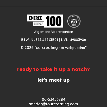
Algemene Voorwaarden
BTW: NL865116313B01 | KVK: 89803906
®
© 2026 fourcreating
·
Webpuccino
ready to take it up a notch?
let's meet up
0
6-53453284
sander
@fourcreating.com