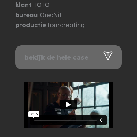
klant
TOTO
bureau
One:Nil
productie
fourcreating
bekijk de hele case