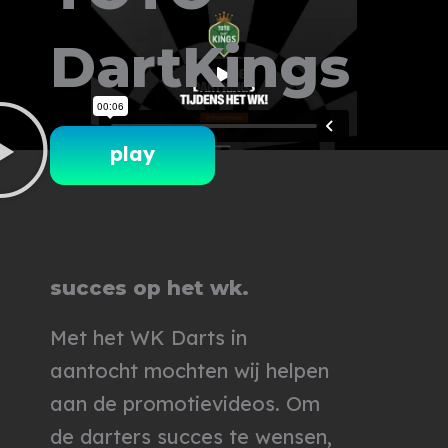
Ga
DartKings
naar
de
inhoud
play
succes op het wk.
Met het WK Darts in
aantocht mochten wij helpen
aan de promotievideos. Om
de darters succes te wensen,