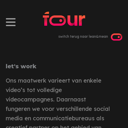
Ga
naar
de
inhoud
switch terug naar lean&mean
let's work
Ons maatwerk varieert van enkele
video’s tot volledige
videocampagnes. Daarnaast
fungeren we voor verschillende social
media en communicatiebureaus als
creatief partner op het gebied van