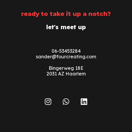
ready to take it up a notch?
let's meet up
0
6-53453284
sander
@fourcreating.com
Bingerweg 18E
2
031 AZ Haarlem
I
W
L
n
h
i
s
a
n
t
t
k
a
s
e